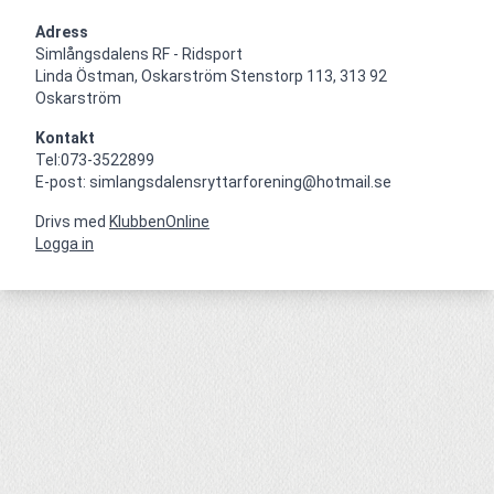
Adress
Simlångsdalens RF - Ridsport

Linda Östman, Oskarström Stenstorp 113, 313 92 
Oskarström
Kontakt
Tel:073-3522899

E-post: simlangsdalensryttarforening@hotmail.se
Drivs med
KlubbenOnline
Logga in