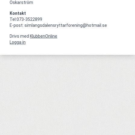
Oskarström
Kontakt
Tel:073-3522899

E-post: simlangsdalensryttarforening@hotmail.se
Drivs med
KlubbenOnline
Logga in