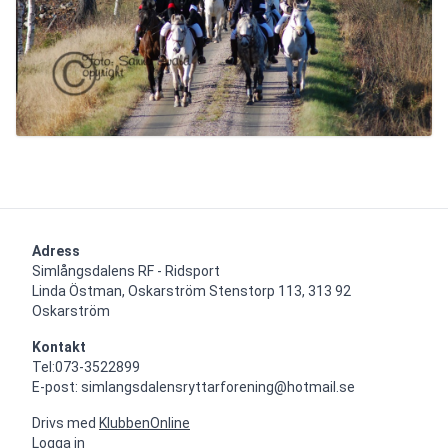
Adress
Simlångsdalens RF - Ridsport

Linda Östman, Oskarström Stenstorp 113, 313 92 
Oskarström
Kontakt
Tel:073-3522899

E-post: simlangsdalensryttarforening@hotmail.se
Drivs med
KlubbenOnline
Logga in