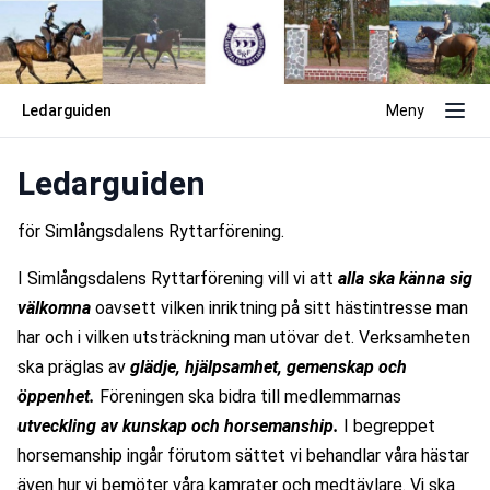
Ledarguiden
Meny
Ledarguiden
för Simlångsdalens Ryttarförening.
I Simlångsdalens Ryttarförening vill vi att 
alla ska känna sig 
välkomna 
oavsett vilken inriktning på sitt hästintresse man 
har och i vilken utsträckning man utövar det. Verksamheten 
ska präglas av 
glädje, hjälpsamhet, gemenskap och 
öppenhet.
 Föreningen ska bidra till medlemmarnas 
utveckling av kunskap och horsemanship. 
I begreppet 
horsemanship ingår förutom sättet vi behandlar våra hästar 
även hur vi bemöter våra kamrater och medtävlare. Vi ska 